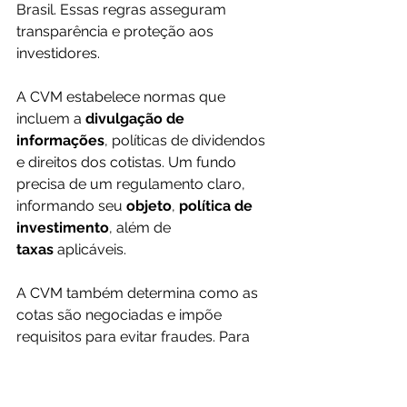
Brasil. Essas regras asseguram 
transparência e proteção aos 
investidores. 
A CVM estabelece normas que 
incluem a 
divulgação de 
informações
, políticas de dividendos 
e direitos dos cotistas. Um fundo 
precisa de um regulamento claro, 
informando seu 
objeto
, 
política de 
investimento
, além de 
taxas
 aplicáveis. 
A CVM também determina como as 
cotas são negociadas e impõe 
requisitos para evitar fraudes. Para 
investidores, estar ciente dessas 
normas ajuda na 
tomada de 
decisão
 e na avaliação de riscos e 