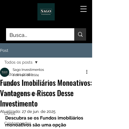
Post
Todos os posts
Sago Investimentos
Todos os posts
1 de out. de 2024
Fundos Imobiliários Monoativos:
Ações
Vantagens e Riscos Desse
Fundos Imobiliários
Investimento
Renda Fixa
Atualizado:
27 de jun. de 2025
Livros
Descubra se os Fundos imobiliários 
Criptomoedas
monoativos são uma opção 