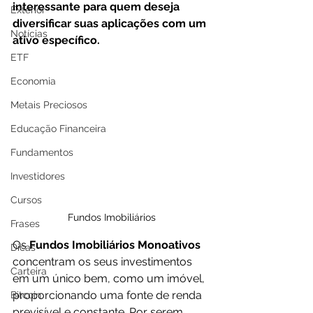
interessante para quem deseja 
Exterior
diversificar suas aplicações com um 
Notícias
ativo específico. 
ETF
Economia
Metais Preciosos
Educação Financeira
Fundamentos
Investidores
Cursos
Fundos Imobiliários
Frases
Os 
Fundos Imobiliários Monoativos
Dicas
concentram os seus investimentos 
Carteira
em um único bem, como um imóvel, 
proporcionando uma fonte de renda 
Bitcoin
previsível e constante. Por serem 