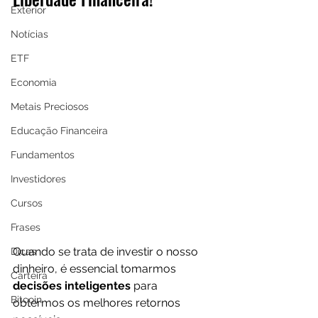
Exterior
Notícias
ETF
Economia
Metais Preciosos
Educação Financeira
Fundamentos
Investidores
Cursos
Frases
Quando se trata de investir o nosso 
Dicas
dinheiro, é essencial tomarmos 
Carteira
decisões inteligentes
 para 
Bitcoin
obtermos os melhores retornos 