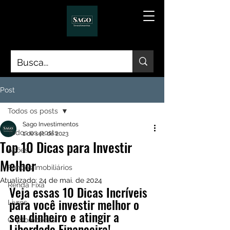
Post
Todos os posts
Sago Investimentos
Todos os posts
1 de set. de 2023
Top 10 Dicas para Investir
Ações
Melhor
Fundos Imobiliários
Atualizado:
24 de mai. de 2024
Renda Fixa
Veja essas 10 Dicas Incríveis 
para você investir melhor o 
Livros
seu dinheiro e atingir a 
Criptomoedas
Liberdade Financeira!