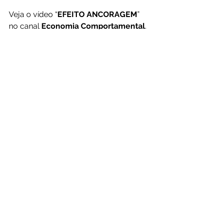
Veja o vídeo “
EFEITO ANCORAGEM
” 
no canal 
Economia Comportamental
.
https://www.youtube.com/watch?
v=HMd8M1srP-0
Gostou do nosso conteúdo? Salve o 
nosso site em seus 
favoritos 
e nos 
acompanhe nas redes sociais.
Sago Investimentos