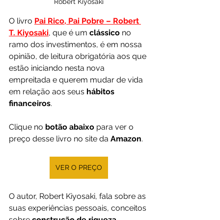
Robert Kiyosaki
O livro 
Pai Rico, Pai Pobre – Robert 
T. Kiyosaki
, que é um 
clássico 
no 
ramo dos investimentos, é em nossa 
opinião, de leitura obrigatória aos que 
estão iniciando nesta nova 
empreitada e querem mudar de vida 
em relação aos seus 
hábitos 
financeiros
.
Clique no 
botão abaixo
 para ver o 
preço desse livro no site da 
Amazon
.
VER O PREÇO
O autor, Robert Kiyosaki, fala sobre as 
suas experiências pessoais, conceitos 
sobre
 construção de riqueza
, 