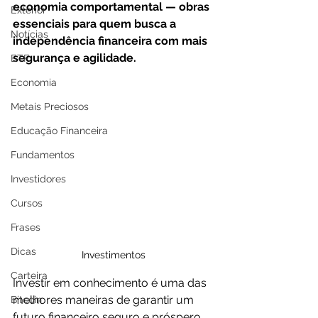
economia comportamental — obras 
Exterior
essenciais para quem busca a 
Notícias
independência financeira com mais 
segurança e agilidade.
ETF
Economia
Metais Preciosos
Educação Financeira
Fundamentos
Investidores
Cursos
Frases
Dicas
Investimentos
Carteira
Investir em conhecimento é uma das 
melhores maneiras de garantir um 
Bitcoin
futuro financeiro seguro e próspero. 