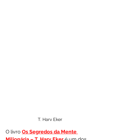
T. Harv Eker
O livro 
Os Segredos da Mente 
Milionária – T. Harv Eker
 é um dos 