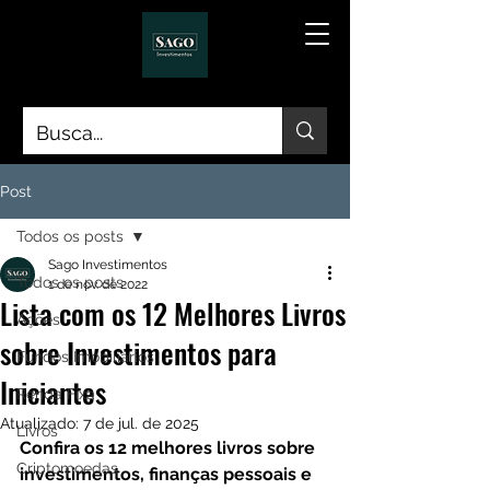
Post
Todos os posts
Sago Investimentos
Todos os posts
1 de nov. de 2022
Lista com os 12 Melhores Livros
Ações
sobre Investimentos para
Fundos Imobiliários
Iniciantes
Renda Fixa
Atualizado:
7 de jul. de 2025
Livros
Confira os 12 melhores livros sobre 
Criptomoedas
investimentos, finanças pessoais e 