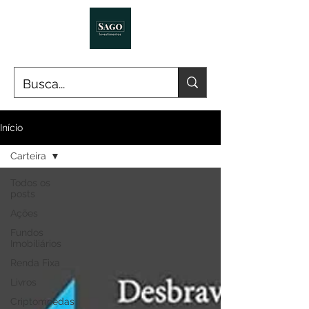
Início
Carteira
Todos os
posts
Ações
Fundos
Imobiliários
Renda Fixa
Livros
Criptomoedas