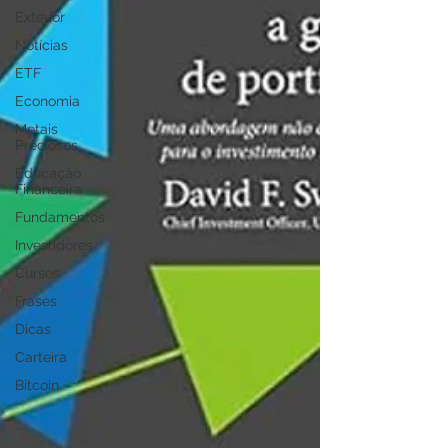
Exterior
Notícias
ETF
Economia
Metais
Preciosos
Educação
Financeira
Fundamentos
Investidores
Cursos
Frases
Dicas
Carteira
Bitcoin