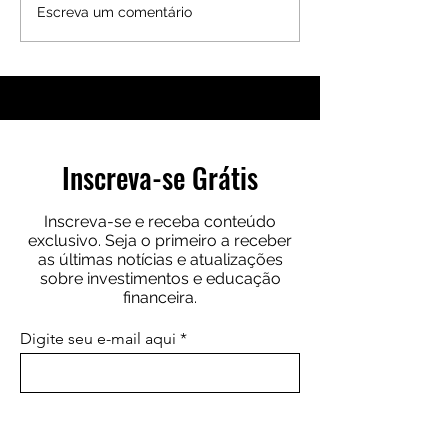
Carteira Educacional do Blog:
Conheça o Fundo Im
Escreva um comentário
Aprenda a Investir na Prática.
VILG11
Inscreva-se Grátis
Inscreva-se e receba conteúdo
exclusivo. Seja o primeiro a receber
as últimas notícias e atualizações
sobre investimentos e educação
financeira.
Digite seu e-mail aqui
Inscrever-se