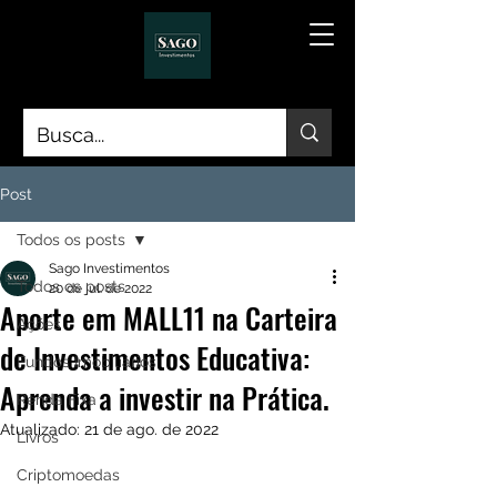
Post
Todos os posts
Sago Investimentos
Todos os posts
20 de jul. de 2022
Aporte em MALL11 na Carteira
Ações
de Investimentos Educativa:
Fundos Imobiliários
Aprenda a investir na Prática.
Renda Fixa
Atualizado:
21 de ago. de 2022
Livros
Criptomoedas