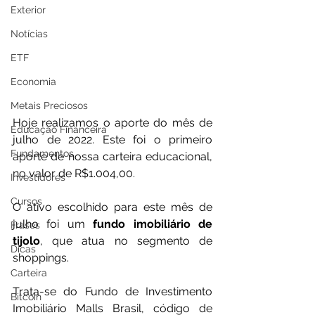
Exterior
Notícias
ETF
Economia
Metais Preciosos
Hoje realizamos o aporte do mês de 
Educação Financeira
julho de 2022. Este foi o primeiro 
Fundamentos
aporte de nossa carteira educacional, 
no valor de R$1.004,00. 
Investidores
Cursos
O ativo escolhido para este mês de 
julho foi um 
fundo imobiliário de 
Frases
tijolo
, que atua no segmento de 
Dicas
shoppings.
Carteira
Trata-se do Fundo de Investimento 
Bitcoin
Imobiliário Malls Brasil, código de 