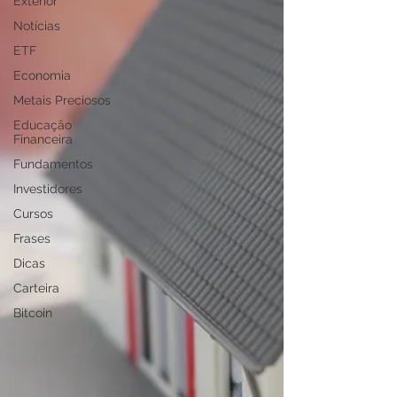
Exterior
Notícias
ETF
Economia
Metais Preciosos
Educação
Financeira
Fundamentos
Investidores
Cursos
Frases
Dicas
Carteira
Bitcoin