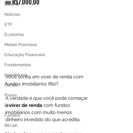
ou R$7.000,00
Exterior
Notícias
ETF
Economia
Metais Preciosos
Educação Financeira
Fundamentos
Investidores
Você sonha em viver de renda com 
fundos imobiliários (fiis)?
Cursos
Frases
A verdade é que você pode começar 
a 
viver de renda 
com fundos 
Dicas
imobiliários com muito menos 
Carteira
dinheiro investido do que acredita.
Bitcoin