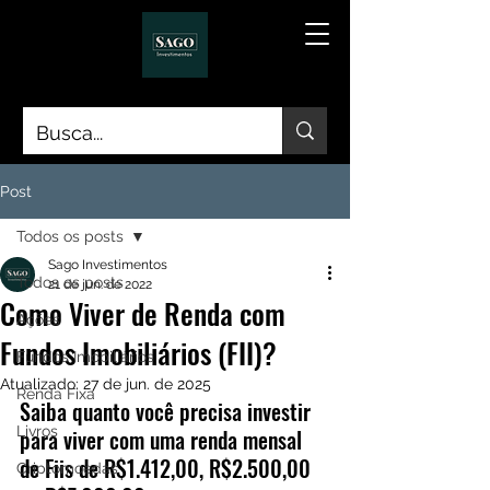
Post
Todos os posts
Sago Investimentos
Todos os posts
21 de jun. de 2022
Como Viver de Renda com
Ações
Fundos Imobiliários (FII)?
Fundos Imobiliários
Atualizado:
27 de jun. de 2025
Renda Fixa
Saiba quanto você precisa investir 
Livros
para viver com uma renda mensal 
de Fiis de R$1.412,00, R$2.500,00 
Criptomoedas