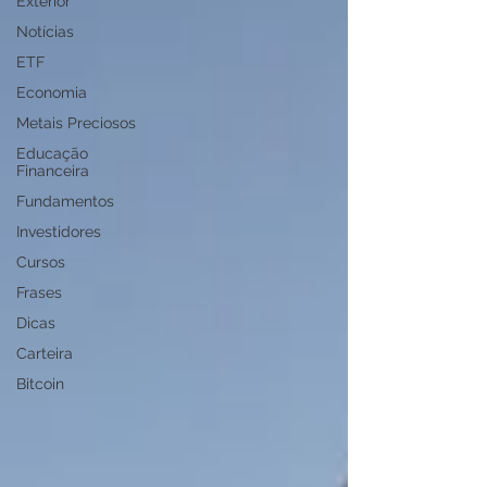
Exterior
Notícias
ETF
Economia
Metais Preciosos
Educação
Financeira
Fundamentos
Investidores
Cursos
Frases
Dicas
Carteira
Bitcoin