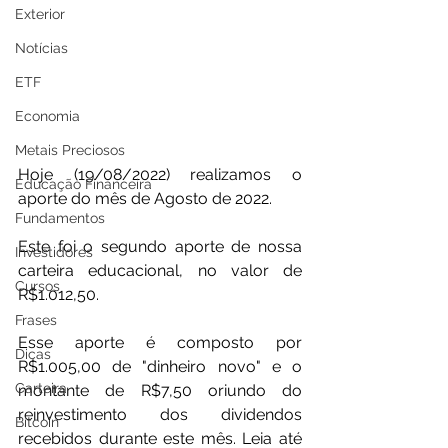
Exterior
Notícias
ETF
Economia
Metais Preciosos
Hoje (19/08/2022) realizamos o 
Educação Financeira
aporte do mês de Agosto de 2022. 
Fundamentos
Este foi o segundo aporte de nossa 
Investidores
carteira educacional, no valor de  
Cursos
R$1.012,50.
Frases
Esse aporte é composto por 
Dicas
R$1.005,00 de "dinheiro novo" e o 
Carteira
montante de R$7,50 oriundo do 
reinvestimento dos dividendos 
Bitcoin
recebidos durante este mês. Leia até 