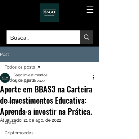
Post
Todos os posts
Sago Investimentos
Todos os posts
19 de ago. de 2022
Aporte em BBAS3 na Carteira
Ações
de Investimentos Educativa:
Fundos Imobiliários
Aprenda a investir na Prática.
Renda Fixa
Atualizado:
21 de ago. de 2022
Livros
Criptomoedas