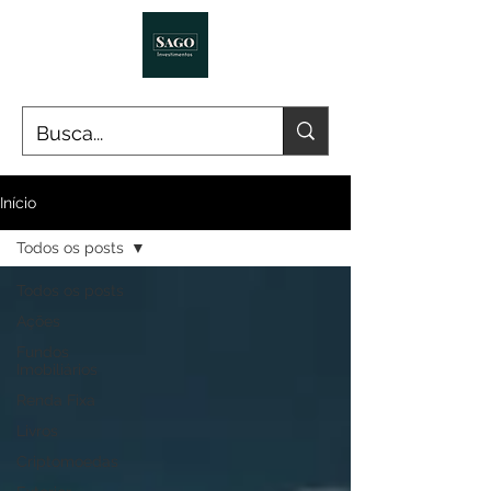
Início
Todos os posts
Todos os posts
Ações
Fundos
Imobiliários
Renda Fixa
Livros
Criptomoedas