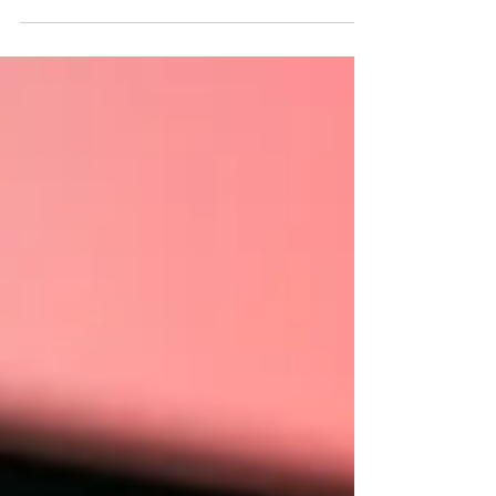
opção de investimento. O ETF é negociado na
bolsa de valores Nasdaq e acompanha o
preço do Bitcoin.