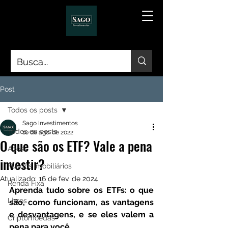
Post
Todos os posts
Sago Investimentos
Todos os posts
10 de ago. de 2022
O que são os ETF? Vale a pena
Ações
investir?
Fundos Imobiliários
Atualizado:
16 de fev. de 2024
Renda Fixa
Aprenda tudo sobre os ETFs: o que 
Livros
são, como funcionam, as vantagens 
e desvantagens, e se eles valem a 
Criptomoedas
pena para você.