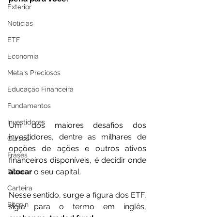
Exterior
Notícias
ETF
Economia
Metais Preciosos
Educação Financeira
Fundamentos
Investidores
Um dos maiores desafios dos 
investidores, dentre as milhares de  
Cursos
opções de ações e outros ativos 
Frases
financeiros disponíveis, é decidir onde 
alocar 
o seu capital.
Dicas
Carteira
Nesse sentido, surge a figura dos ETF, 
Bitcoin
sigla para o termo em inglês, 