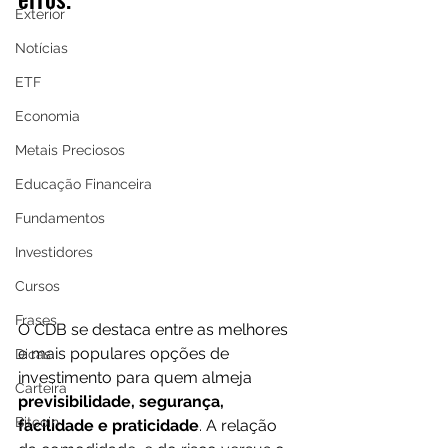
Exterior
Notícias
ETF
Economia
Metais Preciosos
Educação Financeira
Fundamentos
Investidores
Cursos
Frases
O CDB se destaca entre as melhores 
e mais populares opções de 
Dicas
investimento para quem almeja 
Carteira
previsibilidade, segurança, 
Bitcoin
facilidade e praticidade
. A relação 