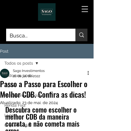
Post
Todos os posts
Sago Investimentos
Todos os posts
26 de jul. de 2022
Passo a Passo para Escolher o
Ações
Melhor CDB. Confira as dicas!
Fundos Imobiliários
Atualizado:
23 de mai. de 2024
Renda Fixa
Descubra como escolher o 
melhor CDB da maneira 
Livros
correta, e não cometa mais 
Criptomoedas
erros.