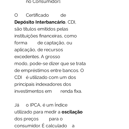
	no Consumidor).
O 	Certificado 	de 
Depósito Interbancário
, CDI, 	
são títulos emitidos pelas 
instituições financeiras, como 
forma 	de captação, ou 
aplicação, de recursos 
excedentes. A grosso 	
modo, pode-se dizer que se trata 
de empréstimos entre bancos. O 
CDI 	é utilizado com um dos 
principais indexadores dos 
investimentos em 	renda fixa.
Já 	o IPCA, é um Índice 
utilizado para medir a 
oscilação 
dos preços 	para o 
consumidor. É calculado 	a 