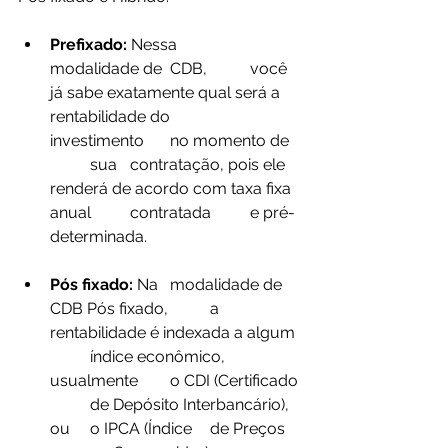
Prefixado: 
Nessa 	
modalidade de 	CDB, 	você 
já sabe exatamente qual será a 
rentabilidade do 	
investimento 	no momento de 
	sua 	contratação, pois ele 
renderá de acordo com taxa fixa 
anual 	contratada 	e pré-
determinada.
Pós fixado: 
Na 	modalidade de 
CDB Pós fixado, 	a 	
rentabilidade é indexada a algum 
	índice econômico, 	
usualmente 	o CDI (Certificado 
	de Depósito Interbancário), 
ou 	o IPCA (Índice 	de Preços 