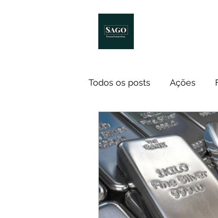
Início
Melhores Livro
Todos os posts
Ações
Notícias
ETF
Econ
Investidores
Cursos