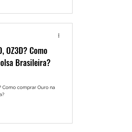
2D, OZ3D? Como
olsa Brasileira?
? Como comprar Ouro na
na?