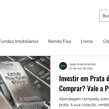
s
Utilitários
Quem Somos
Contato
Fundos Imobiliários
Renda Fixa
Livros
Cr
omia
Metais Preciosos
Educação Financeira
Sago Investimentos
10 de out. de 2022
Investir em Prata
Frases
Dicas
Carteira
Bitcoin
Comprar? Vale a 
Abordagem completa sobre 
prata. A sua cotação, rentab