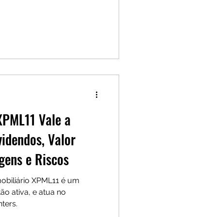
XPML11 Vale a
idendos, Valor
gens e Riscos
obiliário XPML11 é um
tão ativa, e atua no
ters.