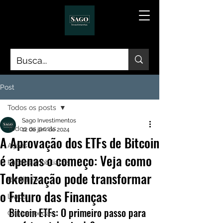
Post
Todos os posts
Sago Investimentos
Todos os posts
12 de jan. de 2024
A Aprovação dos ETFs de Bitcoin
Ações
é apenas o começo: Veja como
Fundos Imobiliários
Tokenização pode transformar
Renda Fixa
o Futuro das Finanças
Livros
Bitcoin ETFs: O primeiro passo para 
Criptomoedas