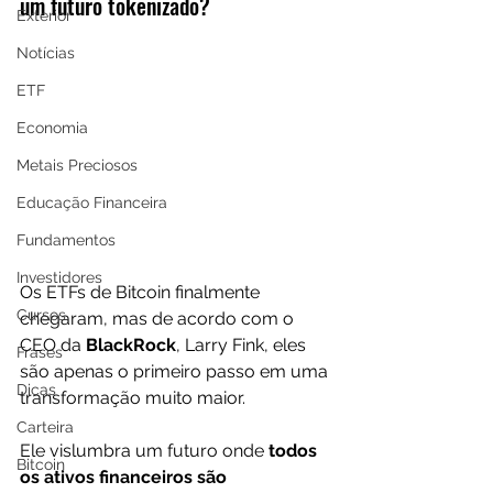
um futuro tokenizado?
Exterior
Notícias
ETF
Economia
Metais Preciosos
Educação Financeira
Fundamentos
Investidores
Os ETFs de Bitcoin finalmente 
Cursos
chegaram, mas de acordo com o 
CEO da 
BlackRock
, Larry Fink, eles 
Frases
são apenas o primeiro passo em uma 
Dicas
transformação muito maior.
Carteira
Ele vislumbra um futuro onde 
todos 
Bitcoin
os ativos financeiros são 