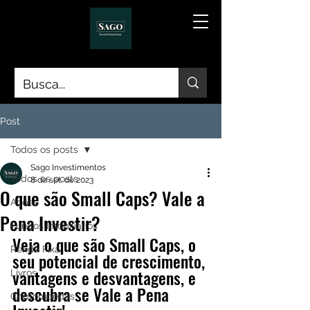
Post
Todos os posts
Sago Investimentos
Todos os posts
8 de set. de 2023
O que são Small Caps? Vale a
Ações
Pena Investir?
Fundos Imobiliários
Veja o que são Small Caps, o 
Renda Fixa
seu potencial de crescimento, 
vantagens e desvantagens, e 
Livros
descubra se Vale a Pena 
Criptomoedas