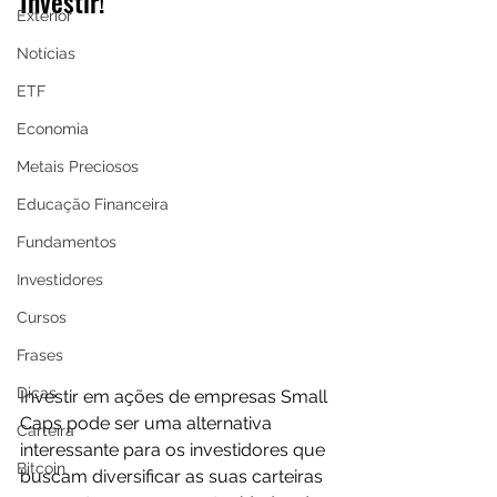
Investir!
Exterior
Notícias
ETF
Economia
Metais Preciosos
Educação Financeira
Fundamentos
Investidores
Cursos
Frases
Dicas
Investir em ações de empresas Small 
Caps pode ser uma alternativa 
Carteira
interessante para os investidores que 
Bitcoin
buscam diversificar as suas carteiras 