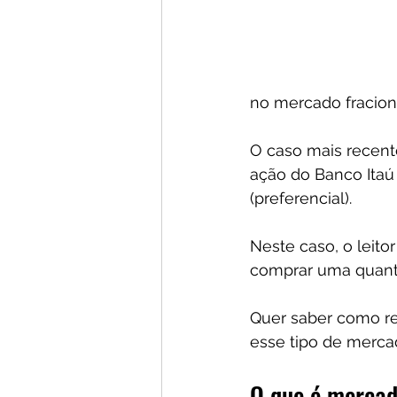
no mercado fracioná
O caso mais recent
ação do Banco Itaú 
(preferencial). 
Neste caso, o leito
comprar uma quantid
Quer saber como rea
esse tipo de merca
O que é mercad