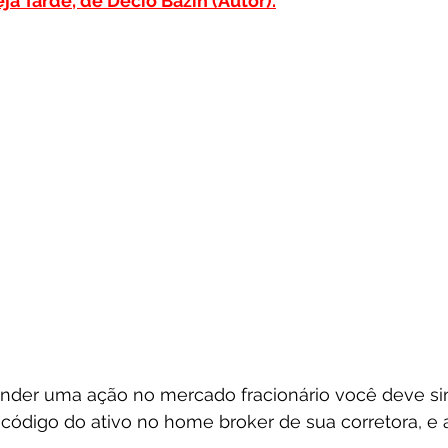
ja Tarde, de Décio Bazin (Autor).
ender uma ação no mercado fracionário você deve s
o código do ativo no home broker de sua corretora, e a