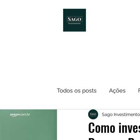
Início
Melhores Livro
Todos os posts
Ações
Sago Investimento
Notícias
ETF
Econ
Como inves