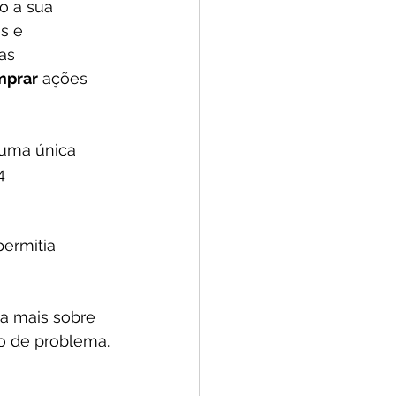
o a sua 
s e 
as 
mprar
 ações 
 uma única 
4 
permitia 
da mais sobre 
po de problema.