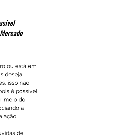
ssível 
 Mercado 
ro ou está em 
s deseja 
s, isso não 
ois é possível 
r meio do 
ociando a 
a ação.
vidas de 