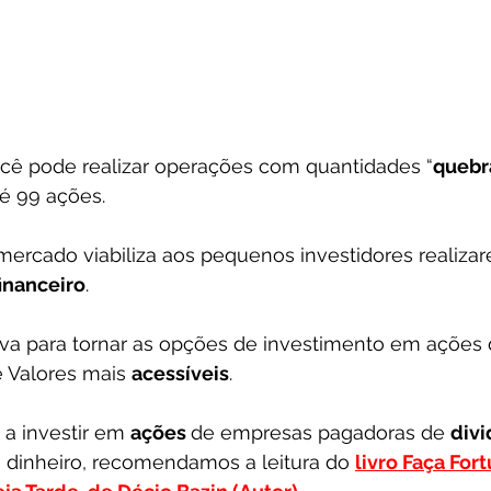
ê pode realizar operações com quantidades “
quebr
té 99 ações.
mercado viabiliza aos pequenos investidores realiza
inanceiro
.
iva para tornar as opções de investimento em ações
e Valores mais 
acessíveis
.
a investir em 
ações 
de empresas pagadoras de 
div
inheiro, recomendamos a leitura do 
livro Faça For