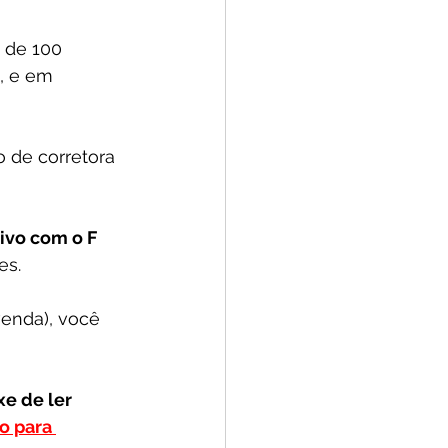
 de 100 
l, e em 
 de corretora 
ivo com o F 
s. 
enda), você 
e de ler 
o para 