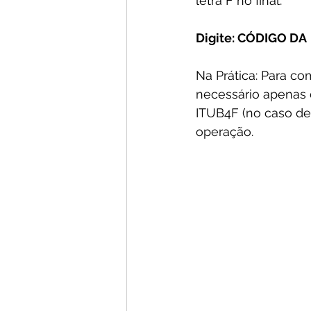
letra F no final.
Digite: CÓDIGO DA 
Na Prática: Para com
necessário apenas d
ITUB4F (no caso de 
operação.