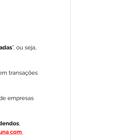
adas
”, ou seja, 
rem transações 
 de empresas 
idendos
, 
tuna com 