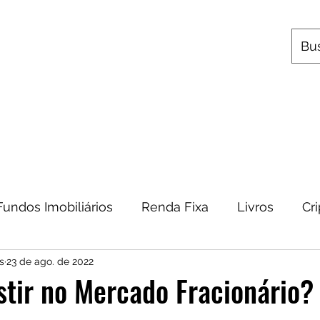
s
Utilitários
Quem Somos
Contato
Fundos Imobiliários
Renda Fixa
Livros
Cr
s
23 de ago. de 2022
omia
Metais Preciosos
Educação Financeira
tir no Mercado Fracionário? 