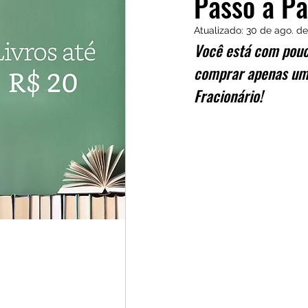
Passo a Pa
Investidores
Cursos
Atualizado:
30 de ago. de
Você está com pouco
comprar apenas uma
Fracionário!