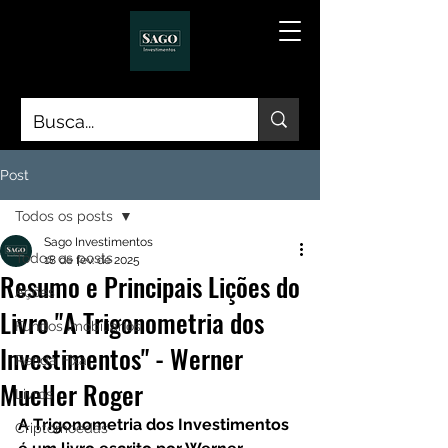
Post
Todos os posts
Sago Investimentos
Todos os posts
18 de fev. de 2025
Resumo e Principais Lições do
Ações
Livro "A Trigonometria dos
Fundos Imobiliários
Investimentos" - Werner
Renda Fixa
Mueller Roger
Livros
A Trigonometria dos Investimentos 
Criptomoedas