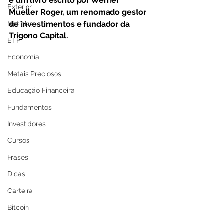
é um livro escrito por Werner 
Exterior
Mueller Roger, um renomado gestor 
de investimentos e fundador da 
Notícias
Trígono Capital.
ETF
Economia
Metais Preciosos
Educação Financeira
Fundamentos
Investidores
Cursos
Frases
Dicas
Carteira
Bitcoin