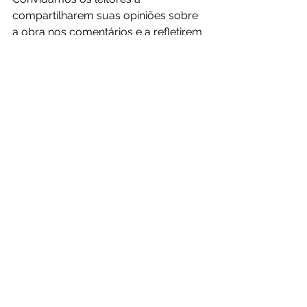
compartilharem suas opiniões sobre 
a obra nos comentários e a refletirem 
sobre como podem aplicar essas 
lições em suas próprias estratégias 
de investimento.
Veja nossos artigos:
Bitcoin: A Moeda na Era Digital - 
Uma Revolução Financeira 
Explicada por Fernando Ulrich
Top 7 Melhores Livros sobre Bitcoin
Em Nome do Povo: Como o 
Casamento Entre Estado e Moeda 
te Deixa Mais Pobre - Bruno Perini