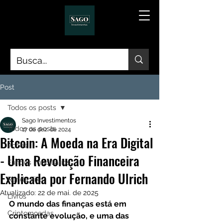
Post
Todos os posts
Sago Investimentos
Todos os posts
17 de dez. de 2024
Bitcoin: A Moeda na Era Digital
Ações
- Uma Revolução Financeira
Fundos Imobiliários
Explicada por Fernando Ulrich
Renda Fixa
Atualizado:
22 de mai. de 2025
Livros
O mundo das finanças está em 
Criptomoedas
constante evolução, e uma das 