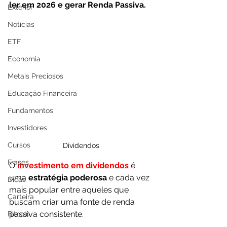
ler em 2026 e gerar Renda Passiva.
Exterior
Notícias
ETF
Economia
Metais Preciosos
Educação Financeira
Fundamentos
Investidores
Cursos
Dividendos
Frases
O 
investimento em dividendos
 é 
uma 
estratégia poderosa 
e cada vez 
Dicas
mais popular entre aqueles que 
Carteira
buscam criar uma fonte de renda 
passiva consistente.
Bitcoin