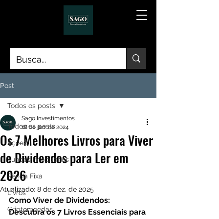
Post
Todos os posts
Sago Investimentos
Todos os posts
18 de jan. de 2024
Os 7 Melhores Livros para Viver
Ações
de Dividendos para Ler em
Fundos Imobiliários
2026
Renda Fixa
Atualizado:
8 de dez. de 2025
Livros
Como Viver de Dividendos: 
Criptomoedas
Descubra os 7 Livros Essenciais para 