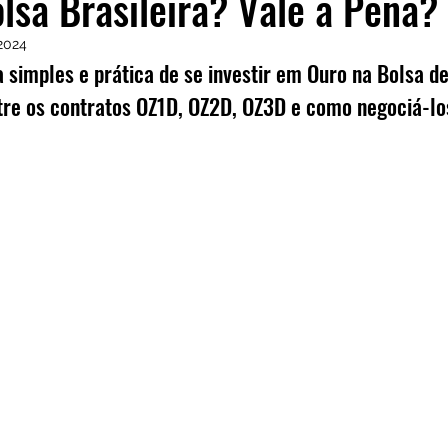
lsa Brasileira? Vale a Pena?
Frases
Dicas
Carteira
Bitcoin
 2024
imples e prática de se investir em Ouro na Bolsa de 
tre os contratos OZ1D, OZ2D, OZ3D e como negociá-lo