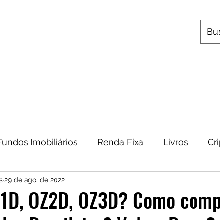
s
Utilitários
Quem Somos
Contato
Fundos Imobiliários
Renda Fixa
Livros
Cr
s
29 de ago. de 2022
omia
Metais Preciosos
Educação Financeira
Z1D, OZ2D, OZ3D? Como comp