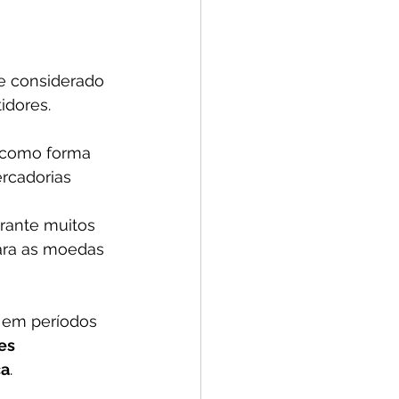
 e considerado 
idores.
 como forma 
rcadorias
rante muitos 
ara as moedas 
 em períodos 
es 
ça
.