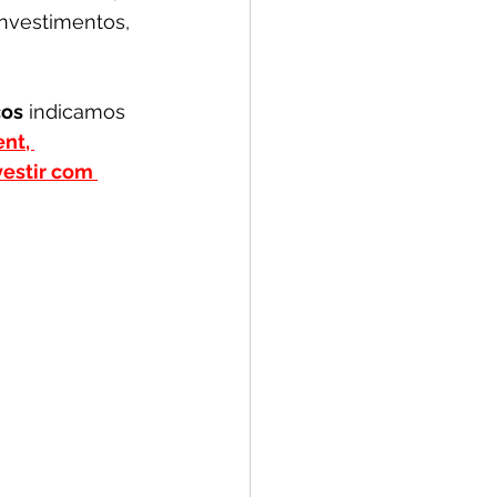
investimentos, 
cos
 indicamos 
nt, 
estir com 