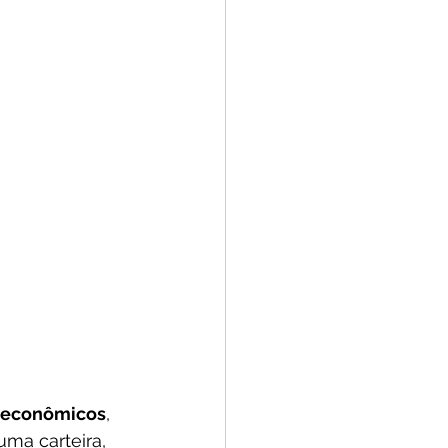
s econômicos
, 
ma carteira, 