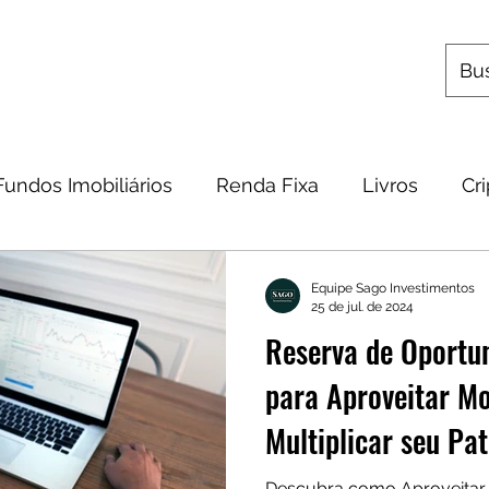
s
Utilitários
Quem Somos
Contato
Fundos Imobiliários
Renda Fixa
Livros
Cr
omia
Metais Preciosos
Educação Financeira
Equipe Sago Investimentos
25 de jul. de 2024
Reserva de Oportu
Frases
Dicas
Carteira
Bitcoin
para Aproveitar M
Multiplicar seu Pa
Descubra como Aproveitar 