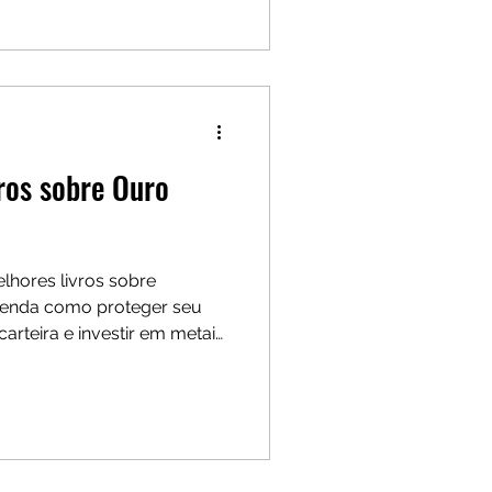
ros sobre Ouro
lhores livros sobre
renda como proteger seu
carteira e investir em metais
ça. Veja estratégias
mercado, formas de compra,
mais comuns ao investir em