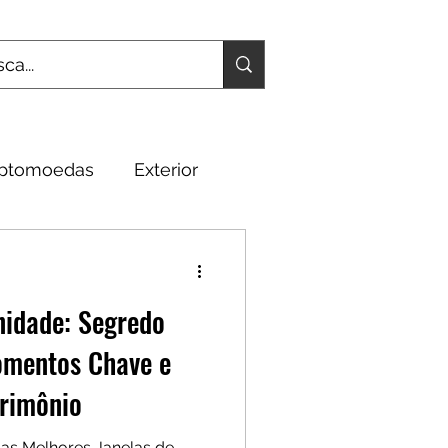
iptomoedas
Exterior
Fundamentos
nidade: Segredo
omentos Chave e
trimônio
as Melhores Janelas de