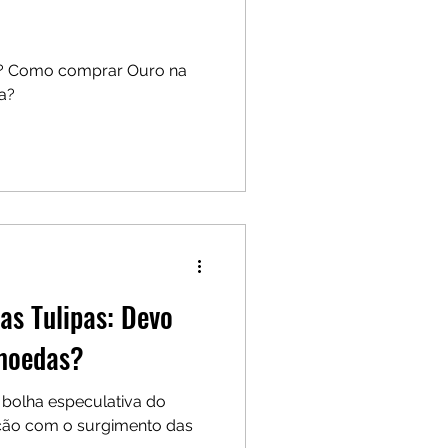
? Como comprar Ouro na
na?
das Tulipas: Devo
omoedas?
ção com o surgimento das