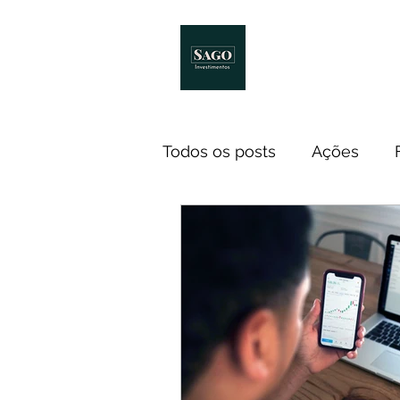
Início
Melhores Livro
Todos os posts
Ações
Notícias
ETF
Econ
Investidores
Cursos