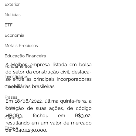
Exterior
Notícias
ETF
Economia
Metais Preciosos
Educação Financeira
A Helbor, empresa listada em bolsa 
Fundamentos
do setor da construção civil, destaca-
Investidores
se entre as principais incorporadoras 
imobiliárias brasileiras.
Cursos
Frases
Em 18/08/2022, última quinta-feira, a 
Dicas
cotação de suas ações, de código 
HBOR3, fechou em R$3,02, 
Carteira
resultando em um valor de mercado 
Bitcoin
de R$404.230.000.