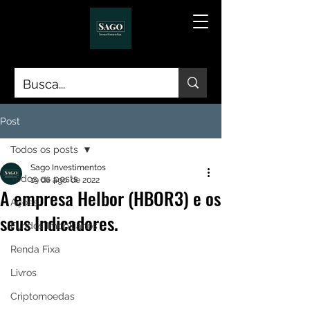
Post
Todos os posts
Sago Investimentos
Todos os posts
19 de ago. de 2022
A empresa Helbor (HBOR3) e os
Ações
seus Indicadores.
Fundos Imobiliários
Renda Fixa
Livros
Criptomoedas