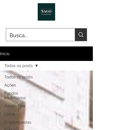
Início
Todos os posts
Todos os posts
Ações
Fundos
Imobiliários
Renda Fixa
Livros
Criptomoedas