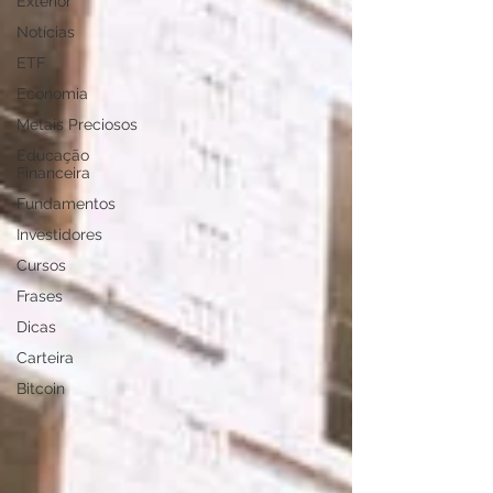
Exterior
Notícias
ETF
Economia
Metais Preciosos
Educação
Financeira
Fundamentos
Investidores
Cursos
Frases
Dicas
Carteira
Bitcoin