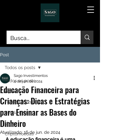
Post
Todos os posts
Sago Investimentos
Todos os posts
4 de jun. de 2024
Educação Financeira para
Ações
Crianças: Dicas e Estratégias
Fundos Imobiliários
para Ensinar as Bases do
Renda Fixa
Dinheiro
Livros
Atualizado:
16 de jun. de 2024
Criptomoedas
A educação financeira é uma 