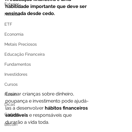
Exterior
habilidade importante que deve ser 
ensinada desde cedo. 
Notícias
ETF
Economia
Metais Preciosos
Educação Financeira
Fundamentos
Investidores
Cursos
Ensinar crianças sobre dinheiro, 
Frases
poupança e investimento pode ajudá-
Dicas
las a desenvolver 
hábitos financeiros 
Carteira
saudáveis 
e responsáveis que 
durarão a vida toda. 
Bitcoin