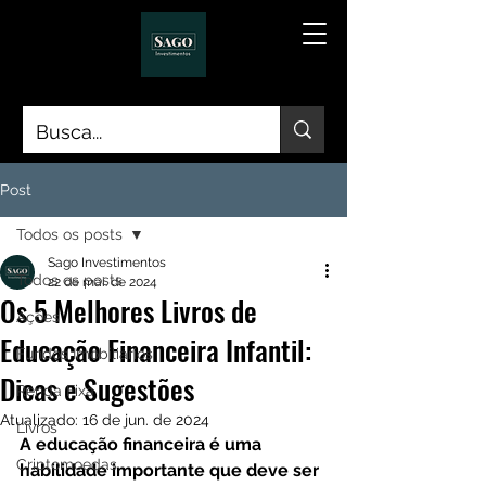
Post
Todos os posts
Sago Investimentos
Todos os posts
22 de mai. de 2024
Os 5 Melhores Livros de
Ações
Educação Financeira Infantil:
Fundos Imobiliários
Dicas e Sugestões
Renda Fixa
Atualizado:
16 de jun. de 2024
Livros
A educação financeira é uma 
Criptomoedas
habilidade importante que deve ser 