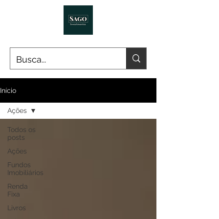
Início
Ações
Todos os
posts
Ações
Fundos
Imobiliários
Renda
Fixa
Livros