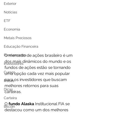
Exterior
Notícias
ETF
Economia
Metais Preciosos
Educação Financeira
Fundamentos
O mercado de ações brasileiro é um 
dos mais dinâmicos do mundo e os 
Investidores
fundos de ações estão se tornando 
Cursos
uma opção cada vez mais popular 
para os investidores que buscam 
Frases
melhores retornos para suas 
Dicas
carteiras.
Carteira
O 
fundo Alaska
 Institucional FIA se 
Bitcoin
destacou como um dos melhores 