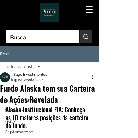
Post
Todos os posts
Sago Investimentos
Todos os posts
19 de jan. de 2024
Fundo Alaska tem sua Carteira
Ações
de Ações Revelada
Fundos Imobiliários
Alaska Institucional FIA: Conheça 
Renda Fixa
as 10 maiores posições da carteira 
Livros
do fundo.
Criptomoedas