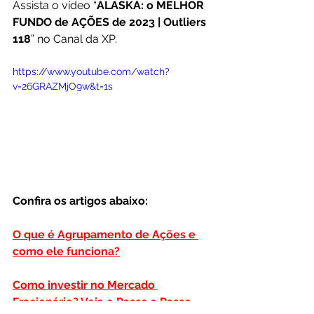
Assista o vídeo “
ALASKA: o MELHOR 
FUNDO de AÇÕES de 2023 | Outliers 
118
” no Canal da XP.
https://www.youtube.com/watch?
v=26GRAZMjO9w&t=1s
Confira os artigos abaixo:
O que é Agrupamento de Ações e 
como ele funciona?
Como investir no Mercado 
Fracionário? Veja o Passo a Passo.