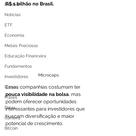
R$ 1 bilhão no Brasil. 
Exterior
Notícias
ETF
Economia
Metais Preciosos
Educação Financeira
Fundamentos
Microcaps
Investidores
Essas companhias costumam ter
Cursos
pouca visibilidade na bolsa
, mas 
Frases
podem oferecer oportunidades 
Dicas
interessantes para investidores que 
buscam diversificação e maior 
Carteira
potencial de crescimento. 
Bitcoin