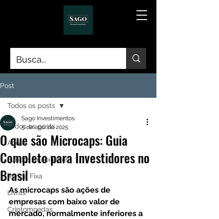
Post
Todos os posts
Sago Investimentos
Todos os posts
5 de ago. de 2025
O que são Microcaps: Guia
Ações
Completo para Investidores no
Fundos Imobiliários
Brasil
Renda Fixa
As microcaps são ações de 
Livros
empresas com baixo valor de 
Criptomoedas
mercado, normalmente inferiores a 