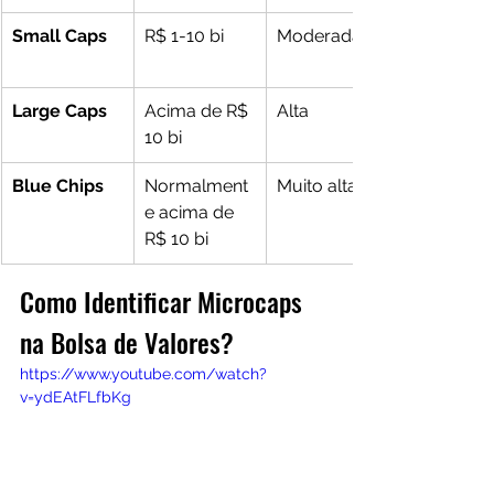
Small Caps
R$ 1-10 bi
Moderada
Large Caps
Acima de R$ 
Alta
10 bi
Blue Chips
Normalment
Muito alta
e acima de 
R$ 10 bi
Como Identificar Microcaps 
na Bolsa de Valores?
https://www.youtube.com/watch?
v=ydEAtFLfbKg