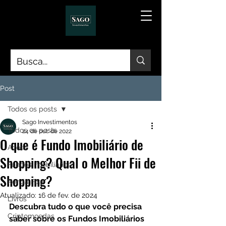
Post
Todos os posts
Sago Investimentos
Todos os posts
24 de out. de 2022
O que é Fundo Imobiliário de
Ações
Shopping? Qual o Melhor Fii de
Fundos Imobiliários
Shopping?
Renda Fixa
Atualizado:
16 de fev. de 2024
Livros
Descubra tudo o que você precisa 
Criptomoedas
saber sobre os Fundos Imobiliários 