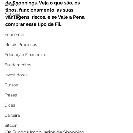
de Shoppings. Veja o que são, os 
Exterior
tipos, funcionamento, as suas 
Notícias
vantagens, riscos, e se Vale a Pena 
comprar esse tipo de Fii.
ETF
Economia
Metais Preciosos
Educação Financeira
Fundamentos
Investidores
Cursos
Frases
Dicas
Carteira
Bitcoin
Os Fundos Imobiliários de Shopping 