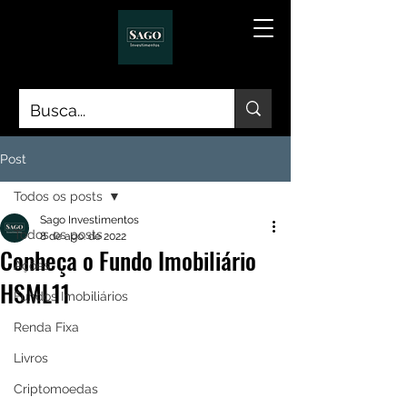
Post
Todos os posts
Sago Investimentos
Todos os posts
8 de ago. de 2022
Conheça o Fundo Imobiliário
Ações
HSML11
Fundos Imobiliários
Renda Fixa
Livros
Criptomoedas