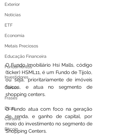
Exterior
Notícias
ETF
Economia
Metais Preciosos
Educação Financeira
O Fundo Imobiliário Hsi Malls, código 
Fundamentos
(ticker) HSML11, é um Fundo de Tijolo, 
Investidores
ou seja, prioritariamente de imóveis 
físicos, e atua no segmento de 
Cursos
shopping centers.
Frases
Dicas
O Fundo atua com foco na geração 
de renda, e ganho de capital, por 
Carteira
meio do investimento no segmento de 
Bitcoin
Shopping Centers.