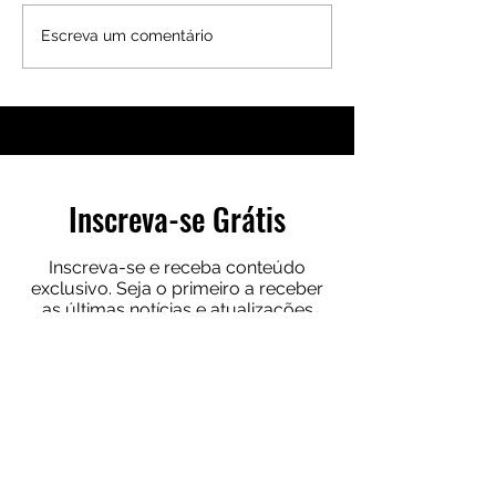
Conheça o Fundo Imobiliário
Conheça o Fundo Im
Escreva um comentário
VILG11
MALL11
Inscreva-se Grátis
Inscreva-se e receba conteúdo
exclusivo. Seja o primeiro a receber
as últimas notícias e atualizações
sobre investimentos e educação
financeira.
Digite seu e-mail aqui
Inscrever-se