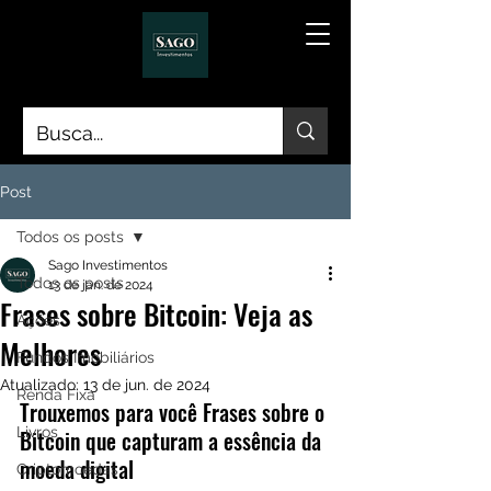
Post
Todos os posts
Sago Investimentos
Todos os posts
13 de jan. de 2024
Frases sobre Bitcoin: Veja as
Ações
Melhores
Fundos Imobiliários
Atualizado:
13 de jun. de 2024
Renda Fixa
Trouxemos para você Frases sobre o 
Livros
Bitcoin que capturam a essência da 
moeda digital
Criptomoedas