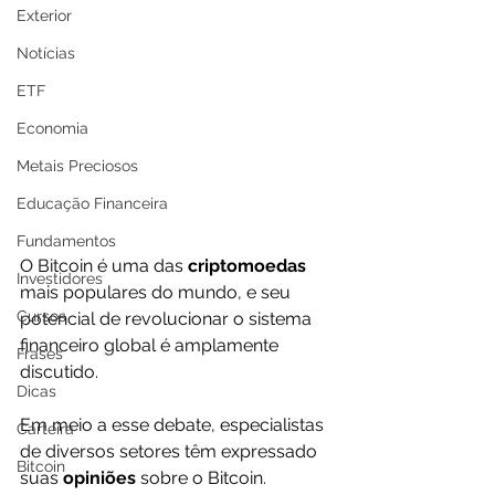
Exterior
Notícias
ETF
Economia
Metais Preciosos
Educação Financeira
Fundamentos
O Bitcoin é uma das 
criptomoedas 
Investidores
mais populares do mundo, e seu 
Cursos
potencial de revolucionar o sistema 
financeiro global é amplamente 
Frases
discutido.
Dicas
Em meio a esse debate, especialistas 
Carteira
de diversos setores têm expressado 
Bitcoin
suas 
opiniões 
sobre o Bitcoin.