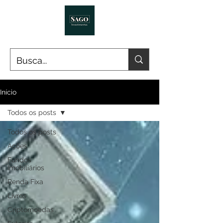
Início
Todos os posts
Todos os posts
Ações
Fundos
Imobiliários
Renda Fixa
Livros
Criptomoedas