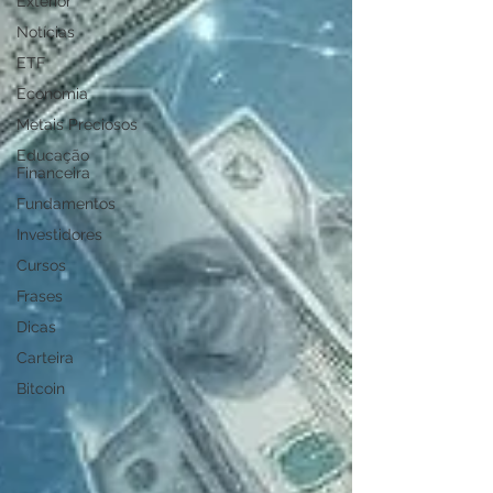
Exterior
Notícias
ETF
Economia
Metais Preciosos
Educação
Financeira
Fundamentos
Investidores
Cursos
Frases
Dicas
Carteira
Bitcoin