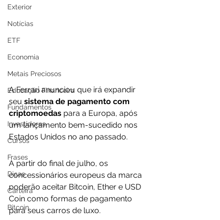
Exterior
Notícias
ETF
Economia
Metais Preciosos
A Ferrari anunciou que irá expandir 
Educação Financeira
seu 
sistema de pagamento com 
Fundamentos
criptomoedas
 para a Europa, após 
Investidores
um lançamento bem-sucedido nos 
Estados Unidos no ano passado. 
Cursos
Frases
A partir do final de julho, os 
Dicas
concessionários europeus da marca 
poderão aceitar Bitcoin, Ether e USD 
Carteira
Coin como formas de pagamento 
Bitcoin
para seus carros de luxo.