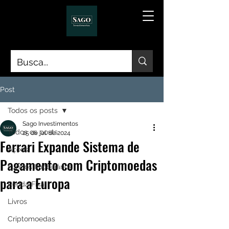
Post
Todos os posts
Sago Investimentos
Todos os posts
25 de jul. de 2024
Ferrari Expande Sistema de
Ações
Pagamento com Criptomoedas
Fundos Imobiliários
para a Europa
Renda Fixa
Livros
Criptomoedas