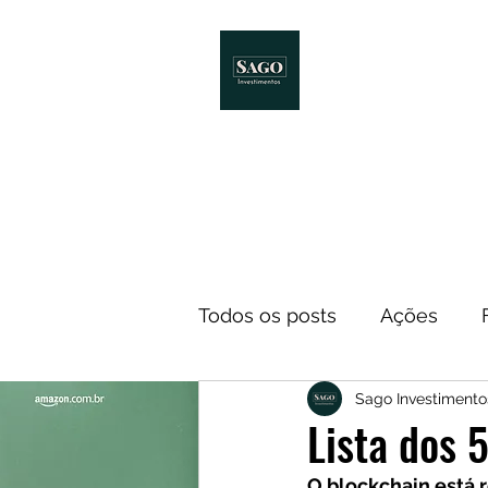
Início
Melhores Livro
Todos os posts
Ações
Sago Investimento
Notícias
ETF
Econ
Lista dos 
O blockchain está