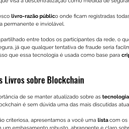
o que visa a descentralização como medida de segura
esco 
livro-razão públic
o onde ficam registradas todas
a permanente e inviolável.
partilhado entre todos os participantes da rede, o qu
gura, já que qualquer tentativa de fraude seria facil
r isso que essa tecnologia é usada como base para 
cr
s Livros sobre Blockchain
tância de se manter atualizado sobre as 
tecnologia
blockchain é sem dúvida uma das mais discutidas atua
o criteriosa, apresentamos a você uma 
lista 
com os 
m um embasamento robusto, abrangente e claro sobr