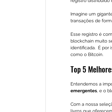
registro distribuíd
Imagine um gigant
transações de form
Esse registro é com
blockchain muito se
identificada.  É po
como o Bitcoin.
Top 5 Melhore
Entendemos a impor
emergentes
, e o 
Com a nossa seleçã
livros que oferece