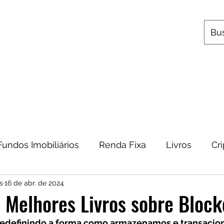
s
Utilitários
Quem Somos
Contato
Fundos Imobiliários
Renda Fixa
Livros
Cr
s
16 de abr. de 2024
omia
Metais Preciosos
Educação Financeira
5 Melhores Livros sobre Bloc
 redefinindo a forma como armazenamos e transacio