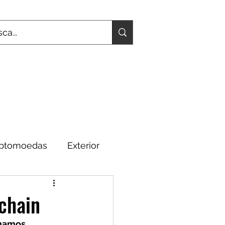
iptomoedas
Exterior
Fundamentos
kchain
namos 