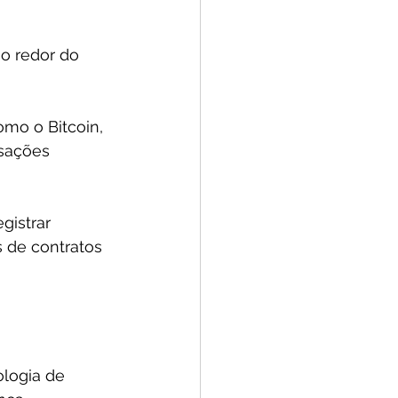
ao redor do 
omo o Bitcoin, 
sações 
gistrar 
 de contratos 
ologia de 