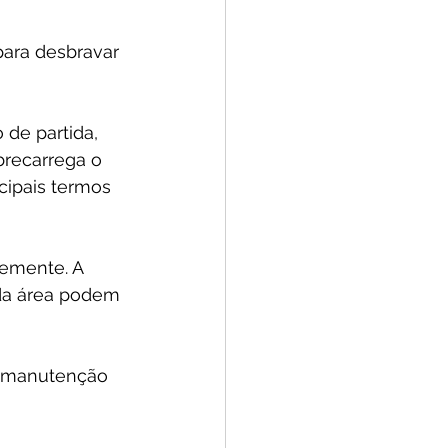
para desbravar 
 de partida, 
brecarrega o 
cipais termos 
emente. A 
 da área podem 
a manutenção 