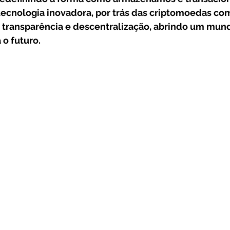
Frases
Dicas
Carteira
Bitcoin
tecnologia inovadora, por trás das criptomoedas como
 transparência e descentralização, abrindo um mun
 o futuro.