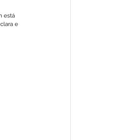
m está 
lara e 