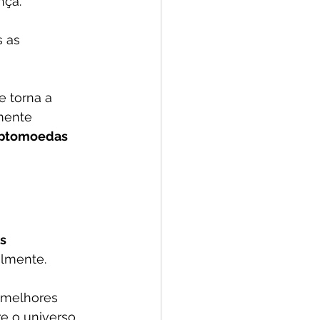
nça. 
 as 
e torna a 
mente 
iptomoedas 
s 
lmente. 
melhores 
e o universo 