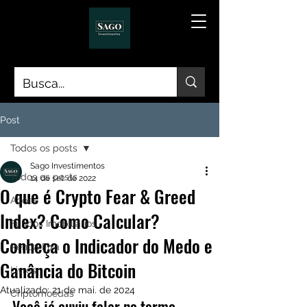
Post
Todos os posts
Sago Investimentos
Todos os posts
14 de set. de 2022
O que é Crypto Fear & Greed
Ações
Index? Como Calcular?
Fundos Imobiliários
Conheça o Indicador do Medo e
Renda Fixa
Ganância do Bitcoin
Livros
Atualizado:
21 de mai. de 2024
Criptomoedas
Você já ouviu falar no termo 