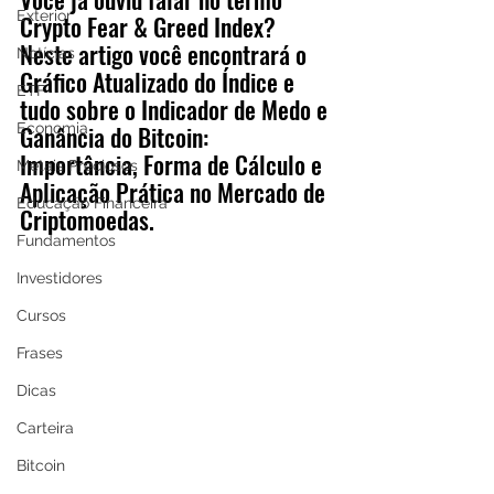
Exterior
Crypto Fear & Greed Index? 
Neste artigo você encontrará o 
Notícias
Gráfico Atualizado do Índice e 
ETF
tudo sobre o Indicador de Medo e 
Economia
Ganância do Bitcoin: 
Importância, Forma de Cálculo e 
Metais Preciosos
Aplicação Prática no Mercado de 
Educação Financeira
Criptomoedas.
Fundamentos
Investidores
Cursos
Frases
Dicas
Carteira
Bitcoin