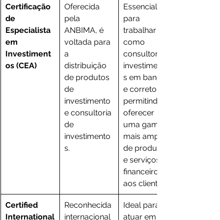
Certificação 
Oferecida 
Essencial 
de 
pela 
para 
Especialista 
ANBIMA, é 
trabalhar 
em 
voltada para 
como 
Investiment
a 
consultor de 
os (CEA)
distribuição 
investimento
de produtos 
s em bancos 
de 
e corretoras, 
investimento 
permitindo 
e consultoria 
oferecer 
de 
uma gama 
investimento
mais ampla 
s.
de produtos 
e serviços 
financeiros 
aos clientes.
Certified 
Reconhecida 
Ideal para 
International
internacional
atuar em 