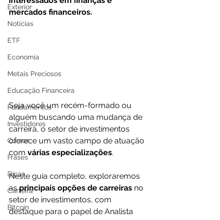
interessados em finanças e 
Exterior
mercados financeiros.
Notícias
ETF
Economia
Metais Preciosos
Educação Financeira
Seja você um recém-formado ou 
Fundamentos
alguém buscando uma mudança de 
Investidores
carreira, o setor de investimentos 
oferece um vasto campo de atuação 
Cursos
com 
várias especializações
.
Frases
Dicas
Neste guia completo, exploraremos 
as 
principais opções de carreiras
 no 
Carteira
setor de investimentos, com 
Bitcoin
destaque para o papel de Analista 