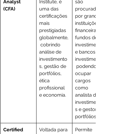
Analyst 
Institute, é 
são 
(CFA)
uma das 
procurados 
certificações 
por grandes 
mais 
instituições 
prestigiadas 
financeiras, 
globalmente,
fundos de 
 cobrindo 
investimento 
análise de 
e bancos de 
investimento
investimento,
s, gestão de 
 podendo 
portfólios, 
ocupar 
ética 
cargos 
profissional 
como 
e economia.
analista de 
investimento
s e gestor de 
portfólios.
Certified 
Voltada para 
Permite 