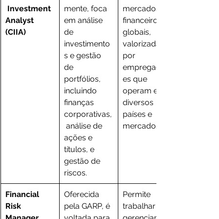
 Investment 
mente, foca 
mercados 
Analyst 
em análise 
financeiros 
(CIIA)
de 
globais, 
investimento
valorizada 
s e gestão 
por 
de 
empregador
portfólios, 
es que 
incluindo 
operam em 
finanças 
diversos 
corporativas,
países e 
 análise de 
mercados.
ações e 
títulos, e 
gestão de 
riscos.
Financial 
Oferecida 
Permite 
Risk 
pela GARP, é 
trabalhar em 
Manager 
voltada para 
gerenciamen