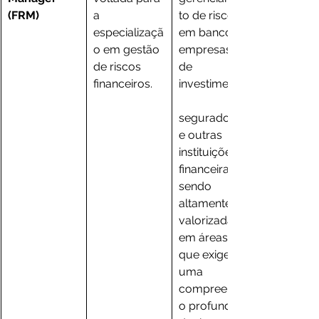
(FRM)
a 
to de riscos 
especializaçã
em bancos, 
o em gestão 
empresas 
de riscos 
de 
financeiros.
investimento,
seguradoras 
e outras 
instituições 
financeiras, 
sendo 
altamente 
valorizada 
em áreas 
que exigem 
uma 
compreensã
o profunda 