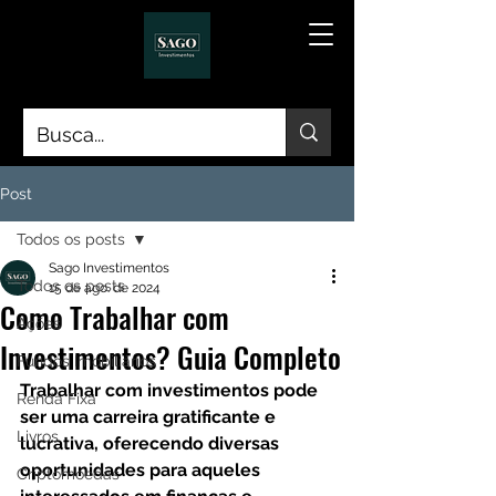
Post
Todos os posts
Sago Investimentos
Todos os posts
15 de ago. de 2024
Como Trabalhar com
Ações
Investimentos? Guia Completo
Fundos Imobiliários
Trabalhar com investimentos pode 
Renda Fixa
ser uma carreira gratificante e 
Livros
lucrativa, oferecendo diversas 
oportunidades para aqueles 
Criptomoedas