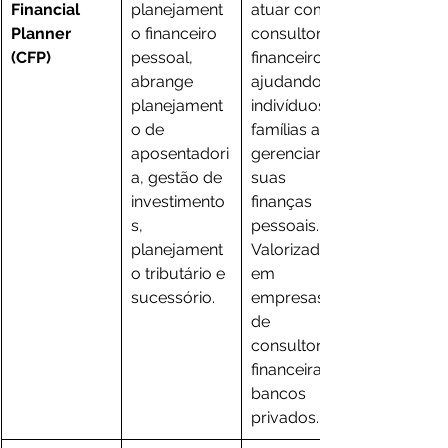
Financial 
planejament
atuar como 
Planner 
o financeiro 
consultor 
(CFP)
pessoal, 
financeiro, 
abrange 
ajudando 
planejament
indivíduos e 
o de 
famílias a 
aposentadori
gerenciar 
a, gestão de 
suas 
investimento
finanças 
s, 
pessoais. 
planejament
Valorizada 
o tributário e 
em 
sucessório.
empresas 
de 
consultoria 
financeira e 
bancos 
privados.