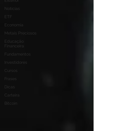
Exterior
Notícias
ETF
Economia
Metais Preciosos
Educação
Financeira
Fundamentos
Investidores
Cursos
Frases
Dicas
Carteira
Bitcoin