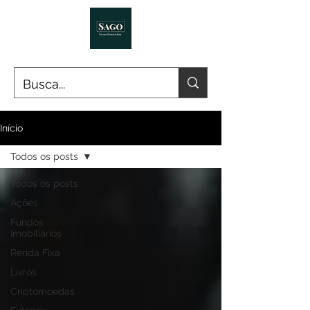
Início
Todos os posts
Todos os posts
Ações
Fundos
Imobiliários
Renda Fixa
Livros
Criptomoedas