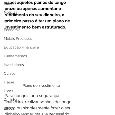
papel aqueles planos de longo 
Exterior
prazo ou apenas aumentar o 
Notícias
rendimento do seu dinheiro, o 
primeiro passo é ter um plano de 
ETF
investimento bem estruturado.
Economia
Metais Preciosos
Educação Financeira
Fundamentos
Investidores
Cursos
Frases
Plano de Investimento
Dicas
Para conquistar a segurança 
Carteira
financeira, realizar sonhos de longo 
prazo ou simplesmente fazer o seu 
Bitcoin
dinheiro render mais, é necessário 