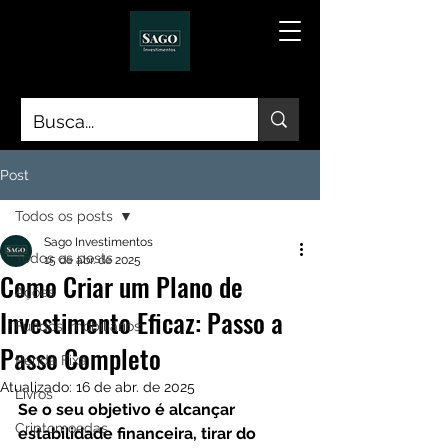
Post
Todos os posts
Sago Investimentos
Todos os posts
15 de abr. de 2025
Como Criar um Plano de
Ações
Investimento Eficaz: Passo a
Fundos Imobiliários
Passo Completo
Renda Fixa
Atualizado:
16 de abr. de 2025
Livros
Se o seu objetivo é alcançar 
Criptomoedas
estabilidade financeira, tirar do 