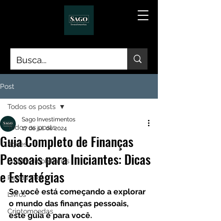
Post
Todos os posts
Sago Investimentos
Todos os posts
17 de jul. de 2024
Guia Completo de Finanças
Ações
Pessoais para Iniciantes: Dicas
Fundos Imobiliários
e Estratégias
Renda Fixa
Se você está começando a explorar 
Livros
o mundo das finanças pessoais, 
Criptomoedas
este guia é para você. 