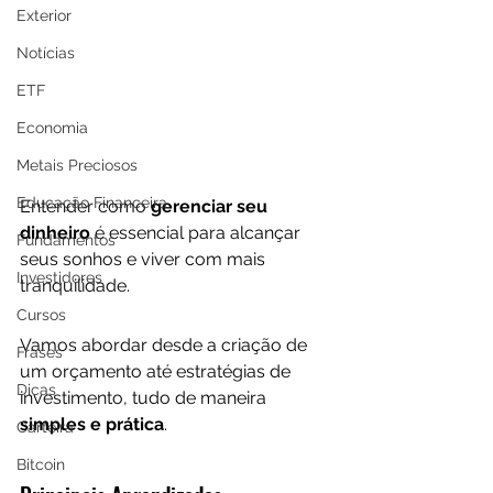
Exterior
Notícias
ETF
Economia
Metais Preciosos
Educação Financeira
Entender como 
gerenciar seu 
dinheiro 
é essencial para alcançar 
Fundamentos
seus sonhos e viver com mais 
Investidores
tranquilidade. 
Cursos
Vamos abordar desde a criação de 
Frases
um orçamento até estratégias de 
Dicas
investimento, tudo de maneira 
simples e prática
.
Carteira
Bitcoin