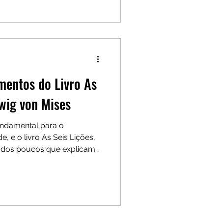
imônio. Uma leitura
r entender as causas reais
r suas decisões financeiras.
mentos do Livro As
dwig von Mises
undamental para o
 e o livro As Seis Lições,
 dos poucos que explicam
s essenciais para uma