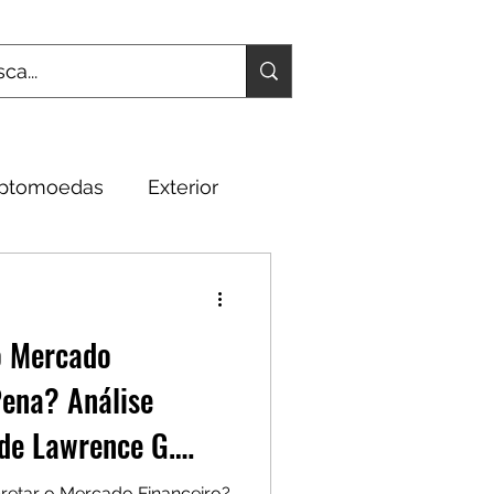
iptomoedas
Exterior
Fundamentos
o Mercado
Pena? Análise
de Lawrence G.
pretar o Mercado Financeiro?