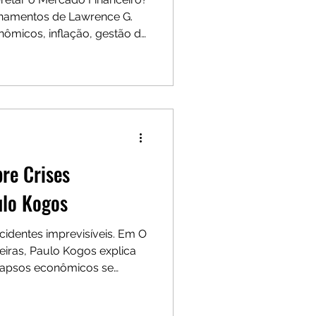
inamentos de Lawrence G.
ômicos, inflação, gestão de
égias para investir em uma
o.
re Crises
ulo Kogos
acidentes imprevisíveis. Em O
eiras, Paulo Kogos explica
olapsos econômicos se
erde valor ao longo do
institucionais corroem