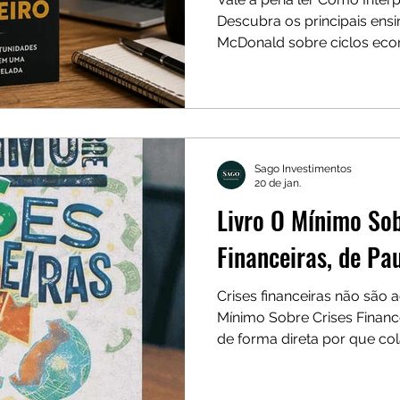
Descubra os principais ens
McDonald sobre ciclos econ
risco, commodities e estrat
economia em transformaçã
Sago Investimentos
20 de jan.
Livro O Mínimo Sob
Financeiras, de Pa
Crises financeiras não são 
Mínimo Sobre Crises Financ
de forma direta por que c
repetem, como o dinheiro p
tempo e quais mecanismos 