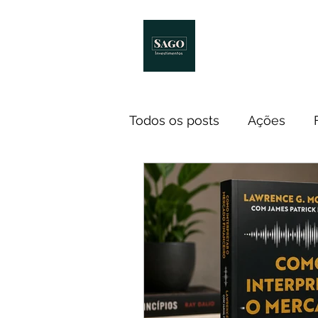
Início
Melhores Livro
Todos os posts
Ações
Notícias
ETF
Econ
Investidores
Cursos