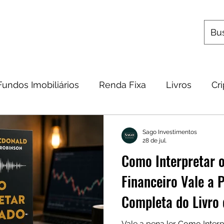
s
Utilitários
Quem Somos
Contato
Fundos Imobiliários
Renda Fixa
Livros
Cr
omia
Metais Preciosos
Educação Financeira
Sago Investimentos
28 de jul.
Como Interpretar 
Frases
Dicas
Carteira
Bitcoin
Financeiro Vale a 
Completa do Livro 
McDonald
Vale a pena ler Como Inter