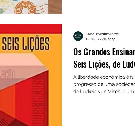
poupança, empregos e patr
introdutória para quem que
das crises e proteger melho
Sago Investimentos
24 de jun. de 2025
Os Grandes Ensina
Seis Lições, de Lu
A liberdade econômica é f
progresso de uma sociedade,
de Ludwig von Mises, é um
de forma clara os princípio
economia saudável.