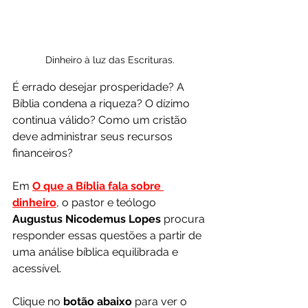
Dinheiro à luz das Escrituras.
É errado desejar prosperidade? A 
Bíblia condena a riqueza? O dízimo 
continua válido? Como um cristão 
deve administrar seus recursos 
financeiros?
Em 
O que a Bíblia fala sobre 
dinheiro
, o pastor e teólogo
Augustus Nicodemus Lopes 
procura 
responder essas questões a partir de 
uma análise bíblica equilibrada e 
acessível.
Clique no 
botão abaixo
 para ver o 