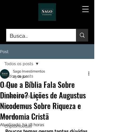
Post
Todos os posts
Sago Investimentos
Todos os posts
23 de jun.
O Que a Bíblia Fala Sobre
Ações
Dinheiro? Lições de Augustus
Fundos Imobiliários
Nicodemus Sobre Riqueza e
Renda Fixa
Mordomia Cristã
Livros
Atualizado:
há 18 horas
Criptomoedas
Poucos temas geram tantas dúvidas 