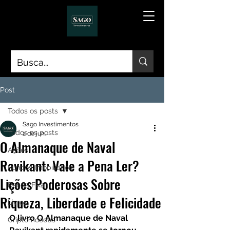
Post
Todos os posts
Sago Investimentos
Todos os posts
2 de jun.
O Almanaque de Naval
Ações
Ravikant: Vale a Pena Ler?
Fundos Imobiliários
Lições Poderosas Sobre
Renda Fixa
Riqueza, Liberdade e Felicidade
Livros
O livro O Almanaque de Naval 
Criptomoedas