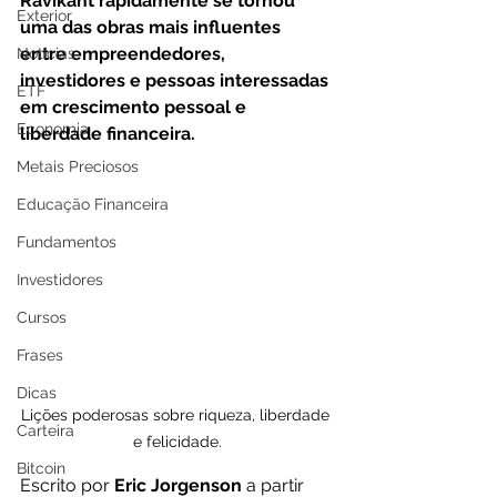
Ravikant rapidamente se tornou 
Exterior
uma das obras mais influentes 
entre empreendedores, 
Notícias
investidores e pessoas interessadas 
ETF
em crescimento pessoal e 
Economia
liberdade financeira.
Metais Preciosos
Educação Financeira
Fundamentos
Investidores
Cursos
Frases
Dicas
Lições poderosas sobre riqueza, liberdade 
Carteira
e felicidade.
Bitcoin
Escrito por 
Eric Jorgenson
 a partir 