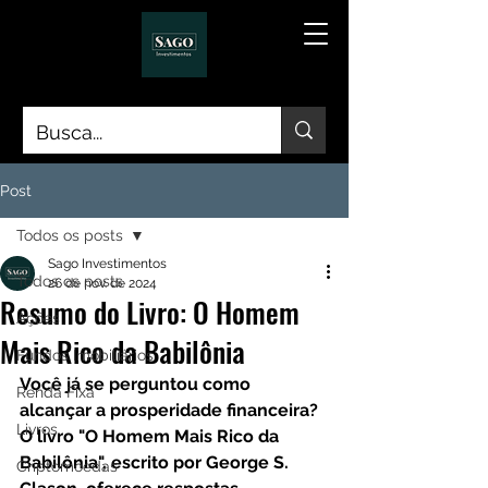
Post
Todos os posts
Sago Investimentos
Todos os posts
26 de nov. de 2024
Resumo do Livro: O Homem
Ações
Mais Rico da Babilônia
Fundos Imobiliários
Você já se perguntou como 
Renda Fixa
alcançar a prosperidade financeira? 
Livros
O livro "O Homem Mais Rico da 
Babilônia", escrito por George S. 
Criptomoedas