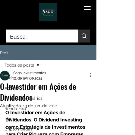
Post
Todos os posts
Sago Investimentos
Todos os posts
12 de jan. de 2024
O Investidor em Ações de
Ações
Dividendos
Fundos Imobiliários
Atualizado:
13 de jun. de 2024
Renda Fixa
O Investidor em Ações de 
Livros
Dividendos: O Dividend Investing 
como Estratégia de Investimentos 
Criptomoedas
para Criar Riqueza com Empresas 