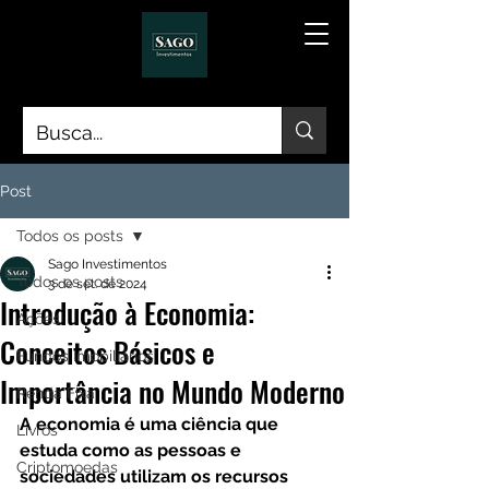
Post
Todos os posts
Sago Investimentos
Todos os posts
3 de set. de 2024
Introdução à Economia:
Ações
Conceitos Básicos e
Fundos Imobiliários
Importância no Mundo Moderno
Renda Fixa
A economia é uma ciência que 
Livros
estuda como as pessoas e 
Criptomoedas
sociedades utilizam os recursos 