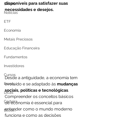
disponíveis para satisfazer suas 
Exterior
necessidades e desejos. 
Notícias
ETF
Economia
Metais Preciosos
Educação Financeira
Fundamentos
Investidores
Cursos
Desde a antiguidade, a economia tem 
Frases
evoluído e se adaptado às 
mudanças 
sociais, políticas e tecnológicas
. 
Dicas
Compreender os conceitos básicos 
Carteira
de economia é essencial para 
entender como o mundo moderno 
Bitcoin
funciona e como as decisões 