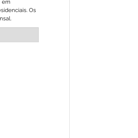
s em 
idenciais. Os 
nsal.