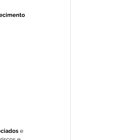
hecimento 
ociados
 e 
iscos e 