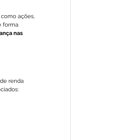
, como ações, 
e forma 
rança nas 
 de renda 
ciados: