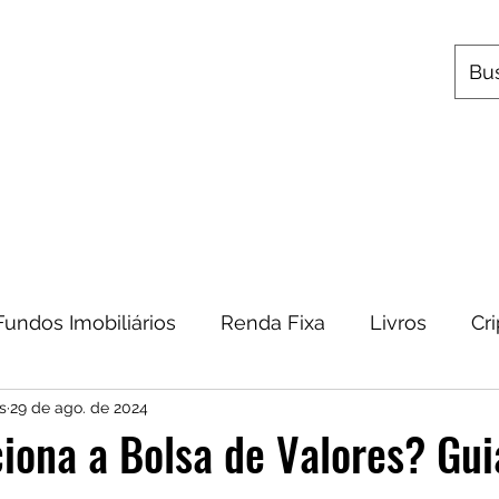
s
Utilitários
Quem Somos
Contato
Fundos Imobiliários
Renda Fixa
Livros
Cr
s
29 de ago. de 2024
omia
Metais Preciosos
Educação Financeira
ona a Bolsa de Valores? Gui