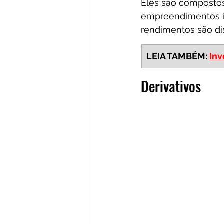
Eles são compostos
empreendimentos im
rendimentos são dis
LEIA TAMBÉM: 
Inv
Derivativos