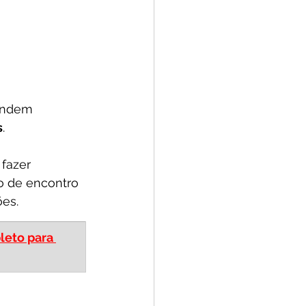
endem 
s
. 
fazer 
o de encontro 
ões.
leto para 