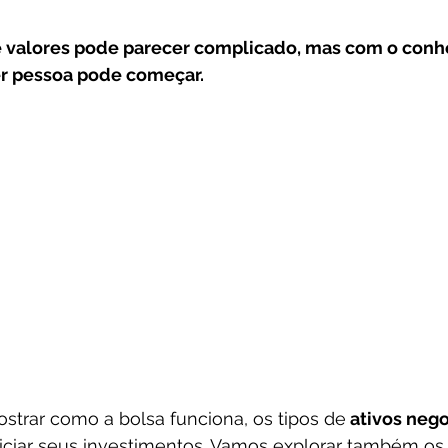
Frases
Dicas
Carteira
Bitcoin
de valores pode parecer complicado, mas com o con
r pessoa pode começar. 
mostrar como a bolsa funciona, os tipos de
 ativos neg
ciar seus investimentos. Vamos explorar também os r