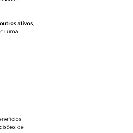
utros ativos
, 
her uma 
nefícios. 
cisões de 