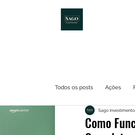
Início
Melhores Livro
Todos os posts
Ações
Sago Investimento
Notícias
ETF
Econ
Como Funci