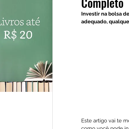
Completo
Investidores
Cursos
Investir na bolsa 
adequado, qualque
Este artigo vai te 
como você pode ini