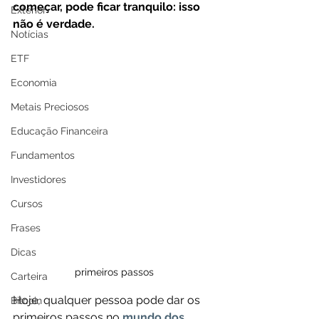
começar, pode ficar tranquilo: isso 
Exterior
não é verdade.
Notícias
ETF
Economia
Metais Preciosos
Educação Financeira
Fundamentos
Investidores
Cursos
Frases
Dicas
primeiros passos
Carteira
Hoje, qualquer pessoa pode dar os 
Bitcoin
primeiros passos no 
mundo dos 