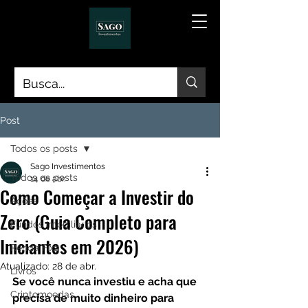
Post
Todos os posts
Sago Investimentos
Todos os posts
14 de abr.
Como Começar a Investir do
Ações
Zero (Guia Completo para
Fundos Imobiliários
Iniciantes em 2026)
Renda Fixa
Atualizado:
28 de abr.
Livros
Se você nunca investiu e acha que 
Criptomoedas
precisa de muito dinheiro para 