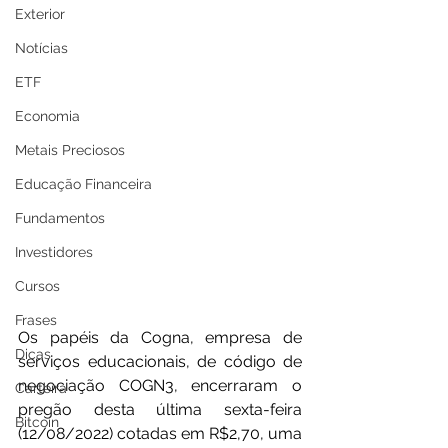
Exterior
Notícias
ETF
Economia
Metais Preciosos
Educação Financeira
Fundamentos
Investidores
Cursos
Frases
Os papéis da Cogna, empresa de 
Dicas
serviços educacionais, de código de 
negociação COGN3, encerraram o 
Carteira
pregão desta última sexta-feira 
Bitcoin
(12/08/2022) cotadas em R$2,70, uma 