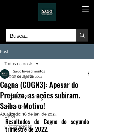
Post
Todos os posts
Sago Investimentos
Todos os posts
13 de ago. de 2022
Cogna (COGN3): Apesar do
Ações
Prejuízo, as ações subiram.
Fundos Imobiliários
Saiba o Motivo!
Renda Fixa
Atualizado:
18 de jan. de 2024
Livros
Resultados da Cogna do segundo 
Criptomoedas
trimestre de 2022.