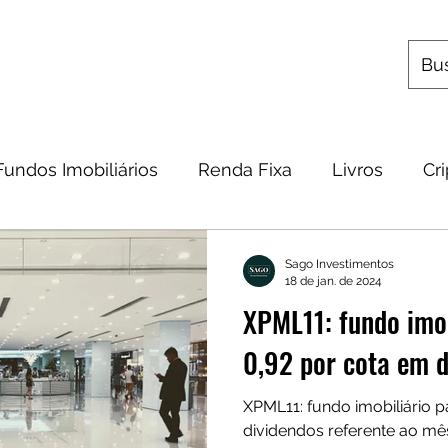
s
Utilitários
Quem Somos
Contato
Fundos Imobiliários
Renda Fixa
Livros
Cr
omia
Metais Preciosos
Educação Financeira
Sago Investimentos
18 de jan. de 2024
XPML11: fundo imo
Frases
Dicas
Carteira
Bitcoin
0,92 por cota em d
XPML11: fundo imobiliário 
dividendos referente ao m