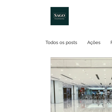
Início
Melhores Livro
Todos os posts
Ações
Notícias
ETF
Econ
Investidores
Cursos