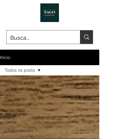
Início
Todos os posts
Todos os posts
Ações
Fundos
Imobiliários
Renda Fixa
Livros
Criptomoedas