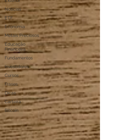
Exterior
Notícias
ETF
Economia
Metais Preciosos
Educação
Financeira
Fundamentos
Investidores
Cursos
Frases
Dicas
Carteira
Bitcoin